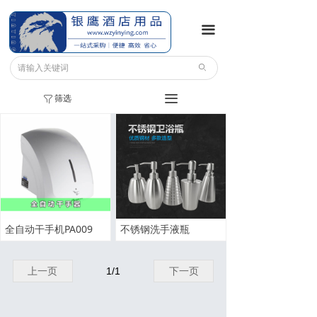
끀
ꄙ
筛选
끀
ꁒ
全自动干手机PA009
不锈钢洗手液瓶
上一页
1
/
1
下一页