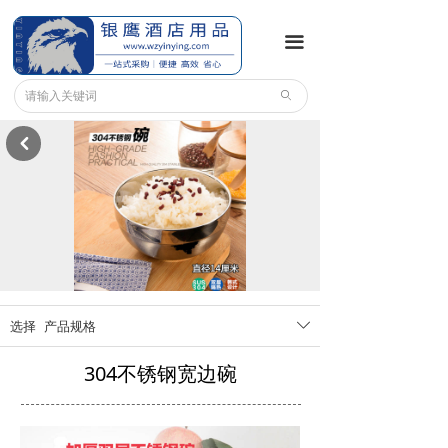
끀
ꄙ
낒
选择
产品规格
ꄳ
304不锈钢宽边碗