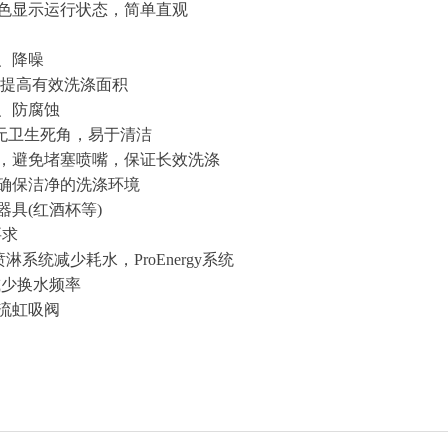
颜色显示运行状态，简单直观
、降噪
、提高有效洗涤面积
温、防腐蚀
 无卫生死角，易于清洁
量，避免堵塞喷嘴，保证长效洗涤
，确保洁净的洗涤环境
器具(红酒杯等)
要求
喷淋系统减少耗水，ProEnergy系统
统减少换水频率
倒流虹吸阀