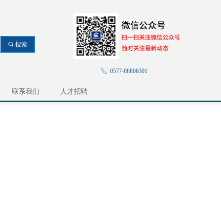
끠
搜索
ꂅ
0577-88806301
联系我们
人才招聘