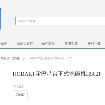
商品库
政采云官网
品牌集锦
走进银鹰
资料下载
洗杯机、洗碗机
ꄲ
HOBART霍巴特台下式洗碗机H502P
HOBART霍巴特台下式洗碗机H502P
产品编码
766017