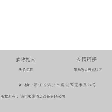
友情链接
购物指南
限公司
购物流程
银鹰政采云旗舰店
地址：浙 江 省 温 州 市 鹿 城 区 宽 带 路 24 号
넹
话：
1
版权所有：
温州银鹰酒店设备有限公司
前来咨询