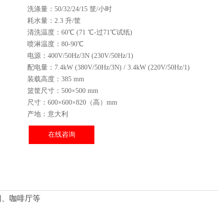
洗涤量：50/32/24/15 筐/小时
耗水量：2.3 升/筐
清洗温度：60℃ (71 ℃-过71℃试纸)
喷淋温度：80-90℃
电源：400V/50Hz/3N (230V/50Hz/1)
配电量：7.4kW (380V/50Hz/3N) / 3.4kW (220V/50Hz/1)
装载高度：385 mm
ꁇ
篮筐尺寸：500×500 mm
尺寸：600×600×820（高）mm
产地：意大利
在线咨询
间、咖啡厅等